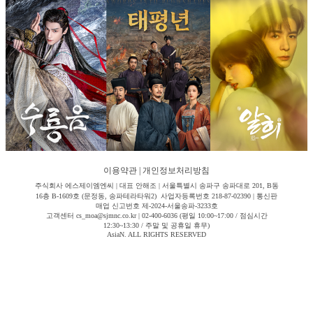
이용약관
|
개인정보처리방침
주식회사 에스제이엠엔씨 | 대표 안해조 | 서울특별시 송파구 송파대로 201, B동
16층 B-1609호 (문정동, 송파테라타워2) 사업자등록번호 218-87-02390 | 통신판
매업 신고번호 제-2024-서울송파-3233호
고객센터 cs_moa@sjmnc.co.kr | 02-400-6036 (평일 10:00~17:00 / 점심시간
12:30~13:30 / 주말 및 공휴일 휴무)
AsiaN. ALL RIGHTS RESERVED