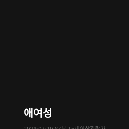
애여성
2024-07-19
87분
15세이상관람가