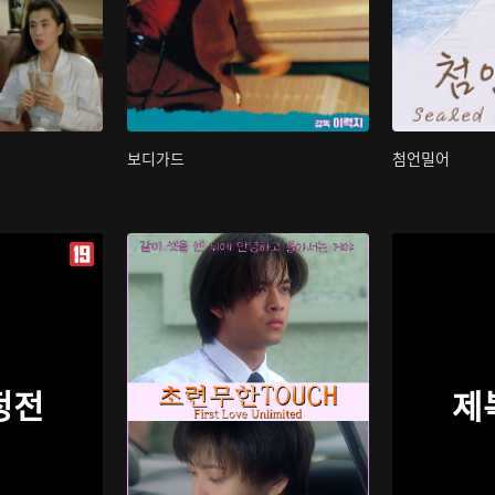
보디가드
첨언밀어
정전
제