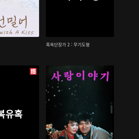
흑옥단장가 2 : 무기도형
복유혹