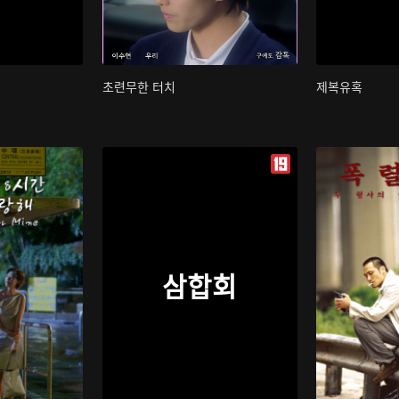
초련무한 터치
제복유혹
삼합회