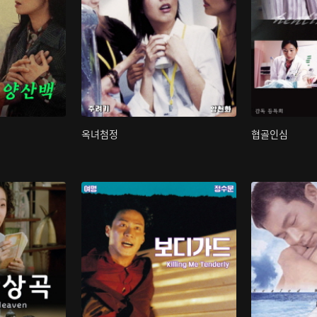
옥녀첨정
협골인심