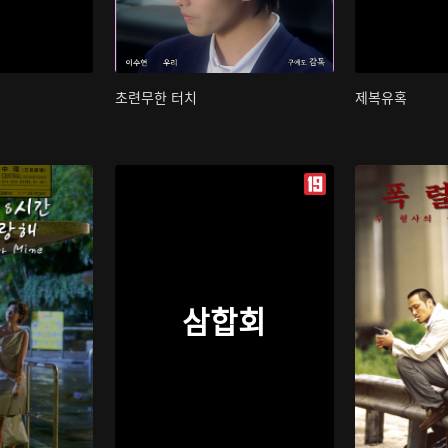
초련무한 터치
제복유혹
삼합회