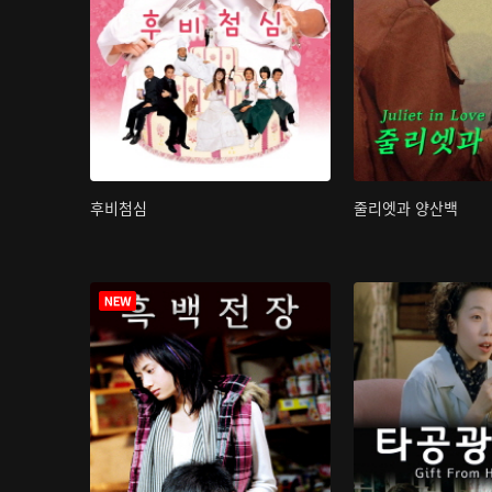
후비첨심
줄리엣과 양산백