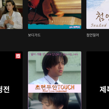
보디가드
첨언밀어
정전
제