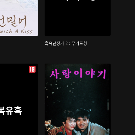
흑옥단장가 2 : 무기도형
복유혹