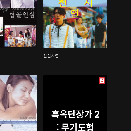
천선지연
흑옥단장가 2
: 무기도형