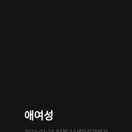
애여성
2024-07-19
87분
15세이상관람가