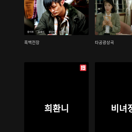
흑백전장
타공광상곡
희환니
비녀