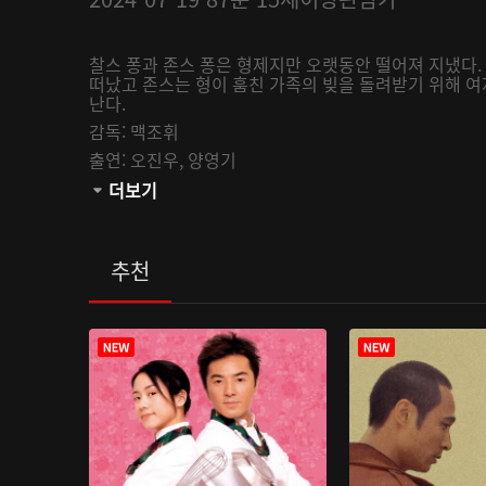
찰스 퐁과 존스 퐁은 형제지만 오랫동안 떨어져 지냈다.
떠났고 존스는 형이 훔친 가족의 빚을 돌려받기 위해 여
난다.
감독:
맥조휘
출연:
오진우,
양영기
관람등급:
더보기
추천