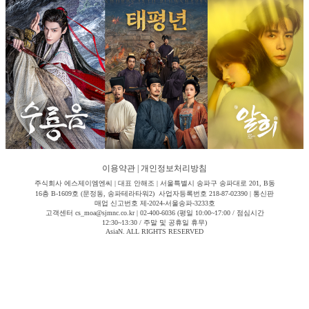
이용약관
|
개인정보처리방침
주식회사 에스제이엠엔씨 | 대표 안해조 | 서울특별시 송파구 송파대로 201, B동
16층 B-1609호 (문정동, 송파테라타워2) 사업자등록번호 218-87-02390 | 통신판
매업 신고번호 제-2024-서울송파-3233호
고객센터 cs_moa@sjmnc.co.kr | 02-400-6036 (평일 10:00~17:00 / 점심시간
12:30~13:30 / 주말 및 공휴일 휴무)
AsiaN. ALL RIGHTS RESERVED