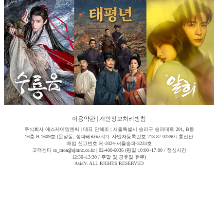
이용약관
|
개인정보처리방침
주식회사 에스제이엠엔씨 | 대표 안해조 | 서울특별시 송파구 송파대로 201, B동
16층 B-1609호 (문정동, 송파테라타워2) 사업자등록번호 218-87-02390 | 통신판
매업 신고번호 제-2024-서울송파-3233호
고객센터 cs_moa@sjmnc.co.kr | 02-400-6036 (평일 10:00~17:00 / 점심시간
12:30~13:30 / 주말 및 공휴일 휴무)
AsiaN. ALL RIGHTS RESERVED