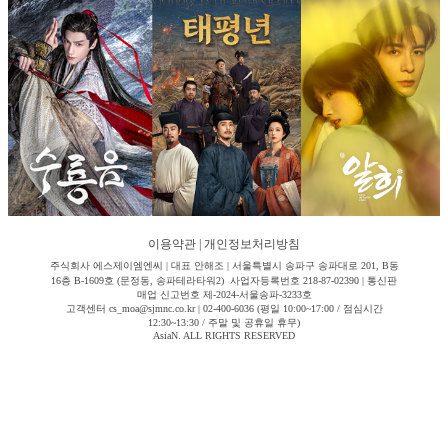
이용약관
|
개인정보처리방침
주식회사 에스제이엠엔씨 | 대표 안해조 | 서울특별시 송파구 송파대로 201, B동
16층 B-1609호 (문정동, 송파테라타워2) 사업자등록번호 218-87-02390 | 통신판
매업 신고번호 제-2024-서울송파-3233호
고객센터 cs_moa@sjmnc.co.kr | 02-400-6036 (평일 10:00~17:00 / 점심시간
12:30~13:30 / 주말 및 공휴일 휴무)
AsiaN. ALL RIGHTS RESERVED