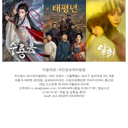
이용약관
|
개인정보처리방침
주식회사 에스제이엠엔씨 | 대표 안해조 | 서울특별시 송파구 송파대로 201, B동
16층 B-1609호 (문정동, 송파테라타워2) 사업자등록번호 218-87-02390 | 통신판
매업 신고번호 제-2024-서울송파-3233호
고객센터 cs_moa@sjmnc.co.kr | 02-400-6036 (평일 10:00~17:00 / 점심시간
12:30~13:30 / 주말 및 공휴일 휴무)
AsiaN. ALL RIGHTS RESERVED