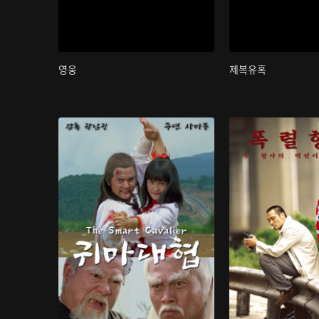
영웅
제복유혹