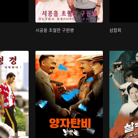
시공을 초월한 구원병
삼합회