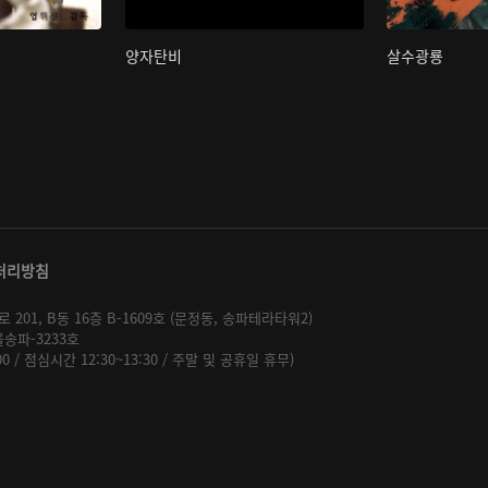
양자탄비
살수광룡
처리방침
01, B동 16층 B-1609호 (문정동, 송파테라타워2)
울송파-3233호
:00 / 점심시간 12:30~13:30 / 주말 및 공휴일 휴무)