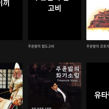
이끼
고비
주윤발의 협도고비
주윤발의 강호
유타