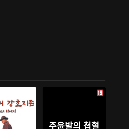
주윤발의 첩혈