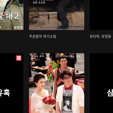
주윤발의 화기소림
유타락, 유영웅
유혹