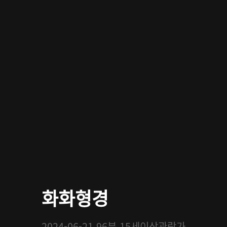
화화형경
2024-06-21
96분
15세이상관람가