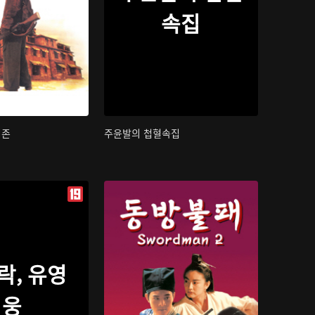
속집
지존
주윤발의 첩혈속집
락, 유영
웅