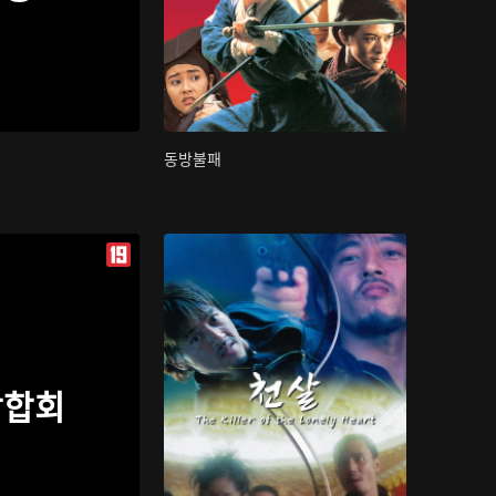
동방불패
삼합회