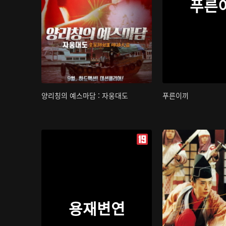
푸른
양리칭의 예스마담 : 자웅대도
푸른이끼
용재변연