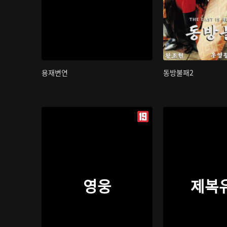
용재변연
동방불패2
영웅
제복