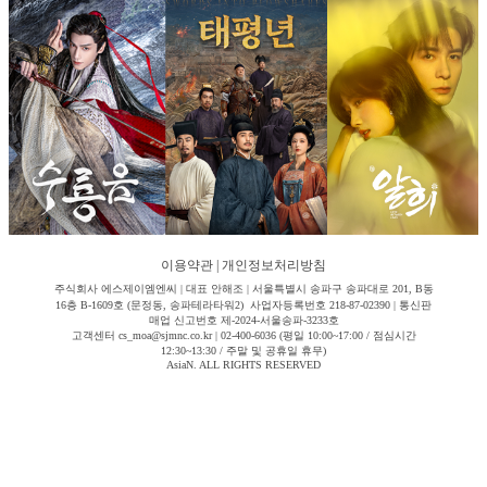
이용약관
|
개인정보처리방침
주식회사 에스제이엠엔씨 | 대표 안해조 | 서울특별시 송파구 송파대로 201, B동
16층 B-1609호 (문정동, 송파테라타워2) 사업자등록번호 218-87-02390 | 통신판
매업 신고번호 제-2024-서울송파-3233호
고객센터 cs_moa@sjmnc.co.kr | 02-400-6036 (평일 10:00~17:00 / 점심시간
12:30~13:30 / 주말 및 공휴일 휴무)
AsiaN. ALL RIGHTS RESERVED