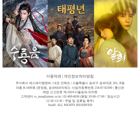
이용약관
|
개인정보처리방침
주식회사 에스제이엠엔씨 | 대표 안해조 | 서울특별시 송파구 송파대로 201, B동
16층 B-1609호 (문정동, 송파테라타워2) 사업자등록번호 218-87-02390 | 통신판
매업 신고번호 제-2024-서울송파-3233호
고객센터 cs_moa@sjmnc.co.kr | 02-400-6036 (평일 10:00~17:00 / 점심시간
12:30~13:30 / 주말 및 공휴일 휴무)
AsiaN. ALL RIGHTS RESERVED