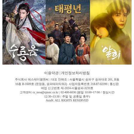
이용약관
|
개인정보처리방침
주식회사 에스제이엠엔씨 | 대표 안해조 | 서울특별시 송파구 송파대로 201, B동
16층 B-1609호 (문정동, 송파테라타워2) 사업자등록번호 218-87-02390 | 통신판
매업 신고번호 제-2024-서울송파-3233호
고객센터 cs_moa@sjmnc.co.kr | 02-400-6036 (평일 10:00~17:00 / 점심시간
12:30~13:30 / 주말 및 공휴일 휴무)
AsiaN. ALL RIGHTS RESERVED