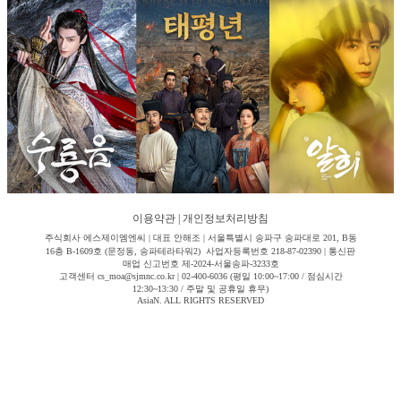
이용약관
|
개인정보처리방침
주식회사 에스제이엠엔씨 | 대표 안해조 | 서울특별시 송파구 송파대로 201, B동
16층 B-1609호 (문정동, 송파테라타워2) 사업자등록번호 218-87-02390 | 통신판
매업 신고번호 제-2024-서울송파-3233호
고객센터 cs_moa@sjmnc.co.kr | 02-400-6036 (평일 10:00~17:00 / 점심시간
12:30~13:30 / 주말 및 공휴일 휴무)
AsiaN. ALL RIGHTS RESERVED