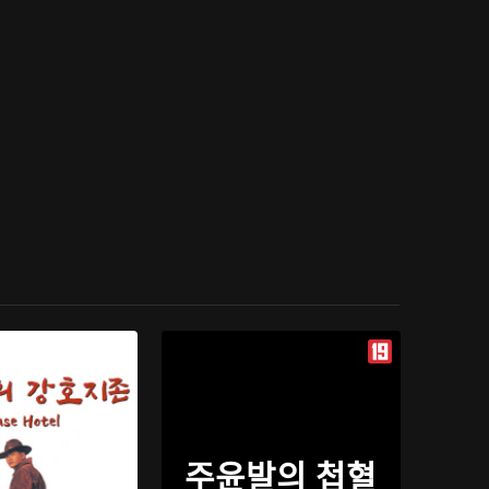
주윤발의 첩혈