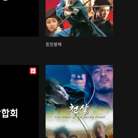
동방불패
삼합회