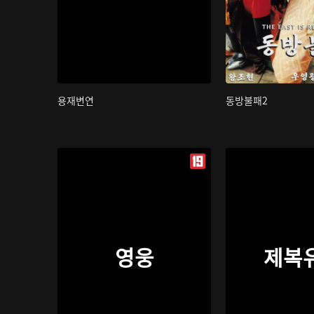
용재변연
동방불패2
영웅
제복