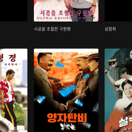
시공을 초월한 구원병
삼합회