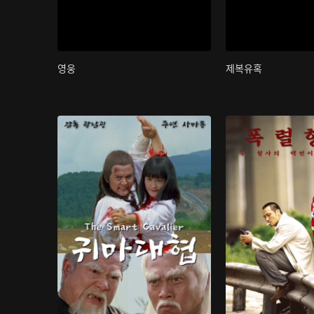
영웅
제복유혹