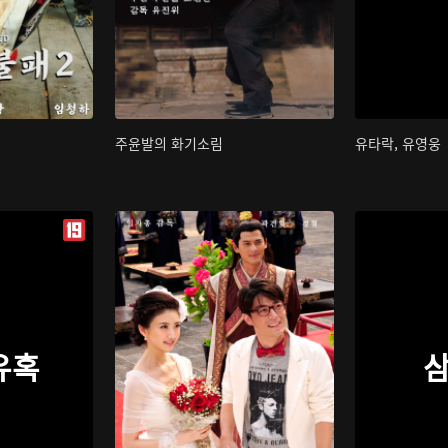
주윤발의 화기소림
유타락, 유영웅
유혹