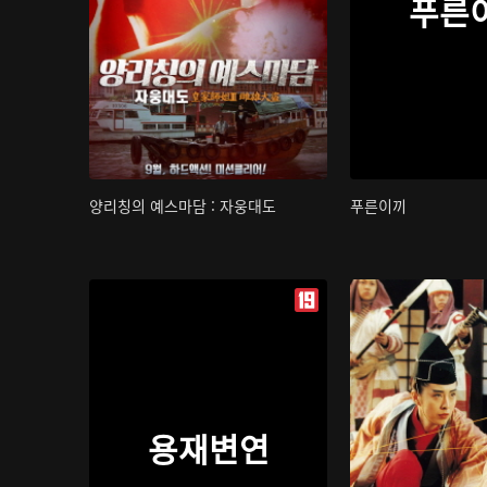
푸른
양리칭의 예스마담 : 자웅대도
푸른이끼
용재변연