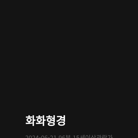
화화형경
2024-06-21
96분
15세이상관람가