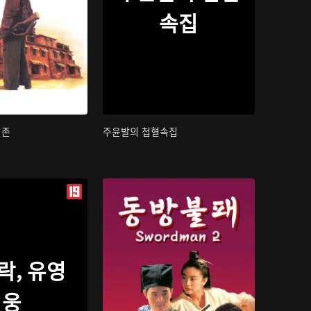
속집
지존
주윤발의 첩혈속집
락, 유영
웅