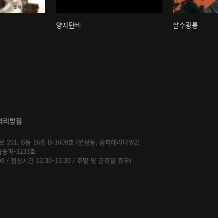
양자탄비
살수광룡
처리방침
01, B동 16층 B-1609호 (문정동, 송파테라타워2)
울송파-3233호
:00 / 점심시간 12:30~13:30 / 주말 및 공휴일 휴무)