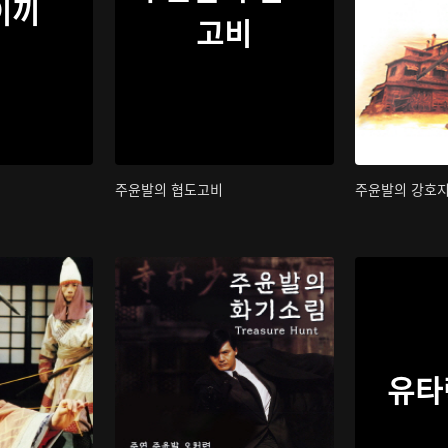
이끼
고비
주윤발의 협도고비
주윤발의 강호
유타