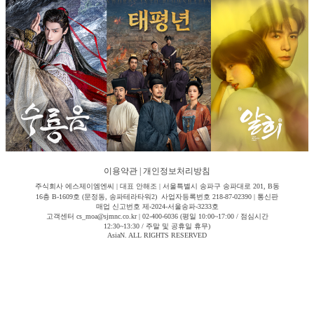
이용약관
|
개인정보처리방침
주식회사 에스제이엠엔씨 | 대표 안해조 | 서울특별시 송파구 송파대로 201, B동
16층 B-1609호 (문정동, 송파테라타워2) 사업자등록번호 218-87-02390 | 통신판
매업 신고번호 제-2024-서울송파-3233호
고객센터 cs_moa@sjmnc.co.kr | 02-400-6036 (평일 10:00~17:00 / 점심시간
12:30~13:30 / 주말 및 공휴일 휴무)
AsiaN. ALL RIGHTS RESERVED