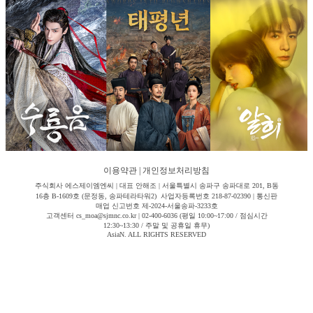
이용약관
|
개인정보처리방침
주식회사 에스제이엠엔씨 | 대표 안해조 | 서울특별시 송파구 송파대로 201, B동
16층 B-1609호 (문정동, 송파테라타워2) 사업자등록번호 218-87-02390 | 통신판
매업 신고번호 제-2024-서울송파-3233호
고객센터 cs_moa@sjmnc.co.kr | 02-400-6036 (평일 10:00~17:00 / 점심시간
12:30~13:30 / 주말 및 공휴일 휴무)
AsiaN. ALL RIGHTS RESERVED