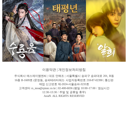
이용약관
|
개인정보처리방침
주식회사 에스제이엠엔씨 | 대표 안해조 | 서울특별시 송파구 송파대로 201, B동
16층 B-1609호 (문정동, 송파테라타워2) 사업자등록번호 218-87-02390 | 통신판
매업 신고번호 제-2024-서울송파-3233호
고객센터 cs_moa@sjmnc.co.kr | 02-400-6036 (평일 10:00~17:00 / 점심시간
12:30~13:30 / 주말 및 공휴일 휴무)
AsiaN. ALL RIGHTS RESERVED