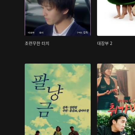
초련무한 터치
대장부 2