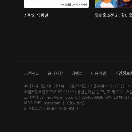
사랑의 유람선
황비홍소전 2 : 황비
고객센터
공지사항
이벤트
이용약관
개인정보
주식회사 에스제이엠엔씨 | 대표 안해조 | 서울특별시 송파구 송파대로 2
사업자등록번호 218-87-02390 | 통신판매업 신고번호 제-2024-서
고객센터 cs_moa@sjmnc.co.kr | 02-400-6036 (평일 10:00~17
MOA SNS
Instagram
│
X (twitter)
SJM&C. ALL RIGHT RESERVED