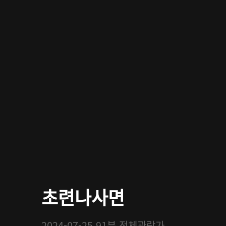
초련나사면
2024-07-25
91분
전체관람가