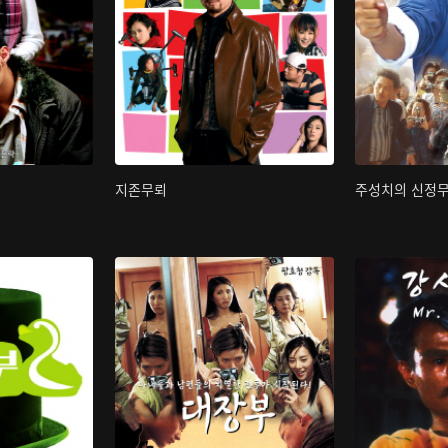
지존무뢰
주성치의 신정