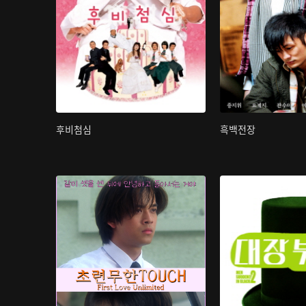
후비첨심
흑백전장