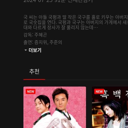
국 씨는 아들 국펑과 딸 작은 국구를 홀로 키우는 아버
로 국숫집을 연다. 국펑과 국구는 아버지의 가게에서 새
대와 다르게 장사가 잘 풀리지 않는데…
감독:
주혜곤
출연:
증지위,
주준의
관람등급:
더보기
추천