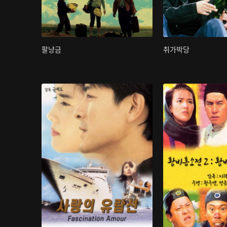
팔냥금
취가박당