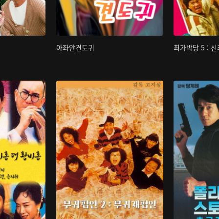
아좌안견도귀
최가박당 5 : 