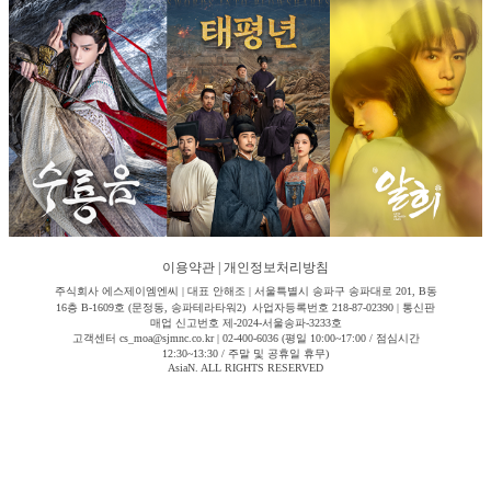
이용약관
|
개인정보처리방침
주식회사 에스제이엠엔씨 | 대표 안해조 | 서울특별시 송파구 송파대로 201, B동
16층 B-1609호 (문정동, 송파테라타워2) 사업자등록번호 218-87-02390 | 통신판
매업 신고번호 제-2024-서울송파-3233호
고객센터 cs_moa@sjmnc.co.kr | 02-400-6036 (평일 10:00~17:00 / 점심시간
12:30~13:30 / 주말 및 공휴일 휴무)
AsiaN. ALL RIGHTS RESERVED