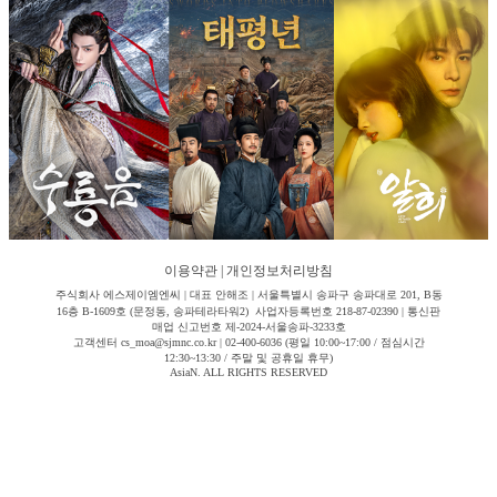
이용약관
|
개인정보처리방침
주식회사 에스제이엠엔씨 | 대표 안해조 | 서울특별시 송파구 송파대로 201, B동
16층 B-1609호 (문정동, 송파테라타워2) 사업자등록번호 218-87-02390 | 통신판
매업 신고번호 제-2024-서울송파-3233호
고객센터 cs_moa@sjmnc.co.kr | 02-400-6036 (평일 10:00~17:00 / 점심시간
12:30~13:30 / 주말 및 공휴일 휴무)
AsiaN. ALL RIGHTS RESERVED