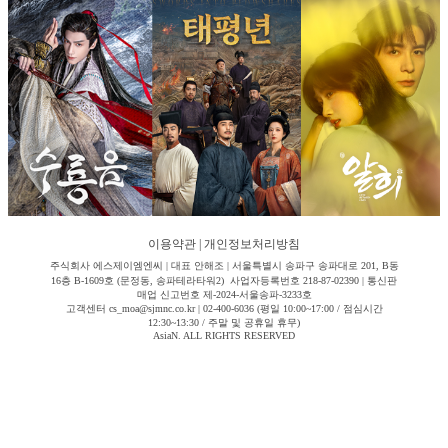
이용약관
|
개인정보처리방침
주식회사 에스제이엠엔씨 | 대표 안해조 | 서울특별시 송파구 송파대로 201, B동
16층 B-1609호 (문정동, 송파테라타워2) 사업자등록번호 218-87-02390 | 통신판
매업 신고번호 제-2024-서울송파-3233호
고객센터 cs_moa@sjmnc.co.kr | 02-400-6036 (평일 10:00~17:00 / 점심시간
12:30~13:30 / 주말 및 공휴일 휴무)
AsiaN. ALL RIGHTS RESERVED