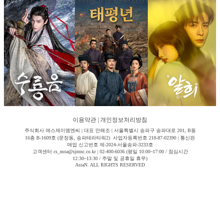
이용약관
|
개인정보처리방침
주식회사 에스제이엠엔씨 | 대표 안해조 | 서울특별시 송파구 송파대로 201, B동
16층 B-1609호 (문정동, 송파테라타워2) 사업자등록번호 218-87-02390 | 통신판
매업 신고번호 제-2024-서울송파-3233호
고객센터 cs_moa@sjmnc.co.kr | 02-400-6036 (평일 10:00~17:00 / 점심시간
12:30~13:30 / 주말 및 공휴일 휴무)
AsiaN. ALL RIGHTS RESERVED