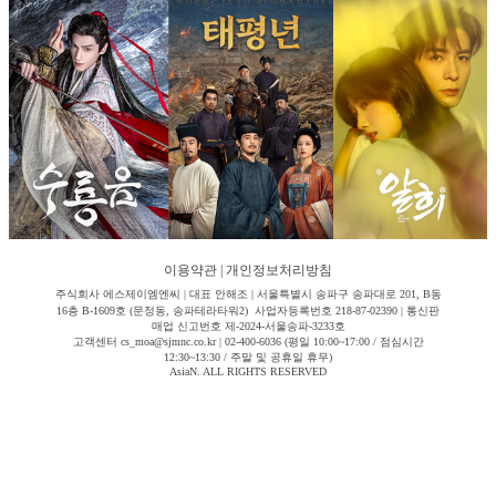
이용약관
|
개인정보처리방침
주식회사 에스제이엠엔씨 | 대표 안해조 | 서울특별시 송파구 송파대로 201, B동
16층 B-1609호 (문정동, 송파테라타워2) 사업자등록번호 218-87-02390 | 통신판
매업 신고번호 제-2024-서울송파-3233호
고객센터 cs_moa@sjmnc.co.kr | 02-400-6036 (평일 10:00~17:00 / 점심시간
12:30~13:30 / 주말 및 공휴일 휴무)
AsiaN. ALL RIGHTS RESERVED