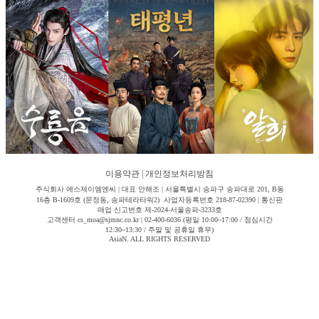
이용약관
|
개인정보처리방침
주식회사 에스제이엠엔씨 | 대표 안해조 | 서울특별시 송파구 송파대로 201, B동
16층 B-1609호 (문정동, 송파테라타워2) 사업자등록번호 218-87-02390 | 통신판
매업 신고번호 제-2024-서울송파-3233호
고객센터 cs_moa@sjmnc.co.kr | 02-400-6036 (평일 10:00~17:00 / 점심시간
12:30~13:30 / 주말 및 공휴일 휴무)
AsiaN. ALL RIGHTS RESERVED