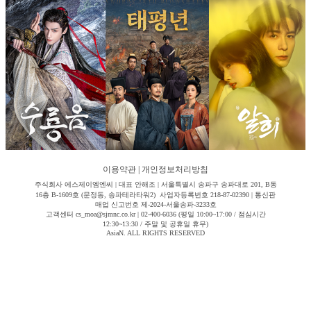
이용약관
|
개인정보처리방침
주식회사 에스제이엠엔씨 | 대표 안해조 | 서울특별시 송파구 송파대로 201, B동
16층 B-1609호 (문정동, 송파테라타워2) 사업자등록번호 218-87-02390 | 통신판
매업 신고번호 제-2024-서울송파-3233호
고객센터 cs_moa@sjmnc.co.kr | 02-400-6036 (평일 10:00~17:00 / 점심시간
12:30~13:30 / 주말 및 공휴일 휴무)
AsiaN. ALL RIGHTS RESERVED