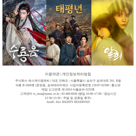
이용약관
|
개인정보처리방침
주식회사 에스제이엠엔씨 | 대표 안해조 | 서울특별시 송파구 송파대로 201, B동
16층 B-1609호 (문정동, 송파테라타워2) 사업자등록번호 218-87-02390 | 통신판
매업 신고번호 제-2024-서울송파-3233호
고객센터 cs_moa@sjmnc.co.kr | 02-400-6036 (평일 10:00~17:00 / 점심시간
12:30~13:30 / 주말 및 공휴일 휴무)
AsiaN. ALL RIGHTS RESERVED