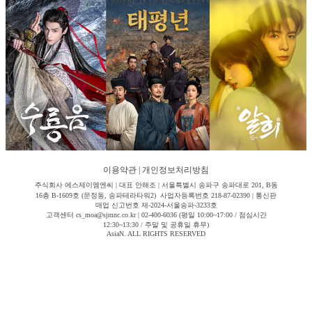
이용약관
|
개인정보처리방침
주식회사 에스제이엠엔씨 | 대표 안해조 | 서울특별시 송파구 송파대로 201, B동
16층 B-1609호 (문정동, 송파테라타워2) 사업자등록번호 218-87-02390 | 통신판
매업 신고번호 제-2024-서울송파-3233호
고객센터 cs_moa@sjmnc.co.kr | 02-400-6036 (평일 10:00~17:00 / 점심시간
12:30~13:30 / 주말 및 공휴일 휴무)
AsiaN. ALL RIGHTS RESERVED