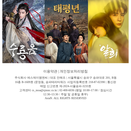
이용약관
|
개인정보처리방침
주식회사 에스제이엠엔씨 | 대표 안해조 | 서울특별시 송파구 송파대로 201, B동
16층 B-1609호 (문정동, 송파테라타워2) 사업자등록번호 218-87-02390 | 통신판
매업 신고번호 제-2024-서울송파-3233호
고객센터 cs_moa@sjmnc.co.kr | 02-400-6036 (평일 10:00~17:00 / 점심시간
12:30~13:30 / 주말 및 공휴일 휴무)
AsiaN. ALL RIGHTS RESERVED