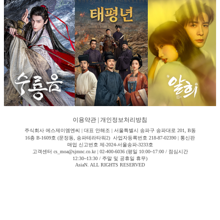
이용약관
|
개인정보처리방침
주식회사 에스제이엠엔씨 | 대표 안해조 | 서울특별시 송파구 송파대로 201, B동
16층 B-1609호 (문정동, 송파테라타워2) 사업자등록번호 218-87-02390 | 통신판
매업 신고번호 제-2024-서울송파-3233호
고객센터 cs_moa@sjmnc.co.kr | 02-400-6036 (평일 10:00~17:00 / 점심시간
12:30~13:30 / 주말 및 공휴일 휴무)
AsiaN. ALL RIGHTS RESERVED