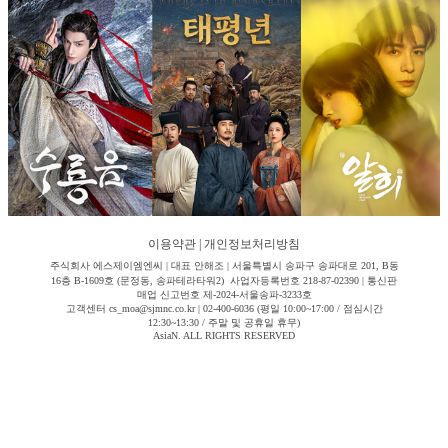
이용약관
|
개인정보처리방침
주식회사 에스제이엠엔씨 | 대표 안해조 | 서울특별시 송파구 송파대로 201, B동
16층 B-1609호 (문정동, 송파테라타워2) 사업자등록번호 218-87-02390 | 통신판
매업 신고번호 제-2024-서울송파-3233호
고객센터 cs_moa@sjmnc.co.kr | 02-400-6036 (평일 10:00~17:00 / 점심시간
12:30~13:30 / 주말 및 공휴일 휴무)
AsiaN. ALL RIGHTS RESERVED