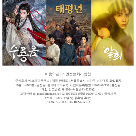
이용약관
|
개인정보처리방침
주식회사 에스제이엠엔씨 | 대표 안해조 | 서울특별시 송파구 송파대로 201, B동
16층 B-1609호 (문정동, 송파테라타워2) 사업자등록번호 218-87-02390 | 통신판
매업 신고번호 제-2024-서울송파-3233호
고객센터 cs_moa@sjmnc.co.kr | 02-400-6036 (평일 10:00~17:00 / 점심시간
12:30~13:30 / 주말 및 공휴일 휴무)
AsiaN. ALL RIGHTS RESERVED