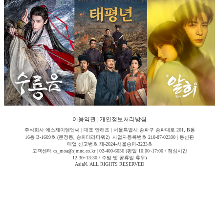
이용약관
|
개인정보처리방침
주식회사 에스제이엠엔씨 | 대표 안해조 | 서울특별시 송파구 송파대로 201, B동
16층 B-1609호 (문정동, 송파테라타워2) 사업자등록번호 218-87-02390 | 통신판
매업 신고번호 제-2024-서울송파-3233호
고객센터 cs_moa@sjmnc.co.kr | 02-400-6036 (평일 10:00~17:00 / 점심시간
12:30~13:30 / 주말 및 공휴일 휴무)
AsiaN. ALL RIGHTS RESERVED