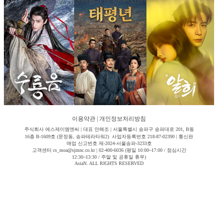
이용약관
|
개인정보처리방침
주식회사 에스제이엠엔씨 | 대표 안해조 | 서울특별시 송파구 송파대로 201, B동
16층 B-1609호 (문정동, 송파테라타워2) 사업자등록번호 218-87-02390 | 통신판
매업 신고번호 제-2024-서울송파-3233호
고객센터 cs_moa@sjmnc.co.kr | 02-400-6036 (평일 10:00~17:00 / 점심시간
12:30~13:30 / 주말 및 공휴일 휴무)
AsiaN. ALL RIGHTS RESERVED