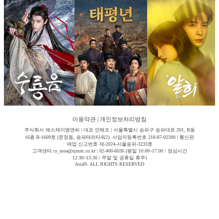
이용약관
|
개인정보처리방침
주식회사 에스제이엠엔씨 | 대표 안해조 | 서울특별시 송파구 송파대로 201, B동
16층 B-1609호 (문정동, 송파테라타워2) 사업자등록번호 218-87-02390 | 통신판
매업 신고번호 제-2024-서울송파-3233호
고객센터 cs_moa@sjmnc.co.kr | 02-400-6036 (평일 10:00~17:00 / 점심시간
12:30~13:30 / 주말 및 공휴일 휴무)
AsiaN. ALL RIGHTS RESERVED