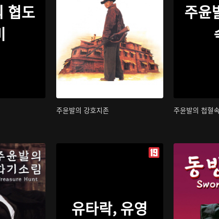
 협도
주윤
비
주윤발의 강호지존
주윤발의 첩혈
유타락, 유영