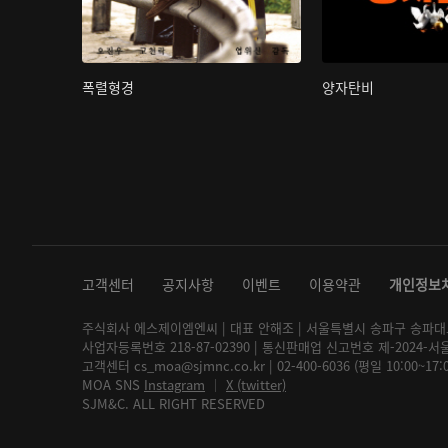
폭렬형경
양자탄비
고객센터
공지사항
이벤트
이용약관
개인정보
주식회사 에스제이엠엔씨 | 대표 안해조 | 서울특별시 송파구 송파대로 2
사업자등록번호 218-87-02390 | 통신판매업 신고번호 제-2024-서
고객센터 cs_moa@sjmnc.co.kr | 02-400-6036 (평일 10:00~17
MOA SNS
Instagram
│
X (twitter)
SJM&C. ALL RIGHT RESERVED