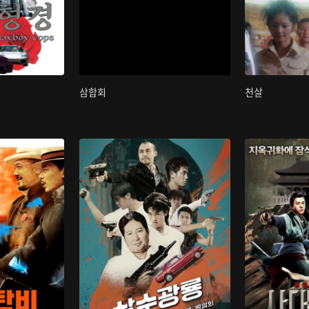
삼합회
천살