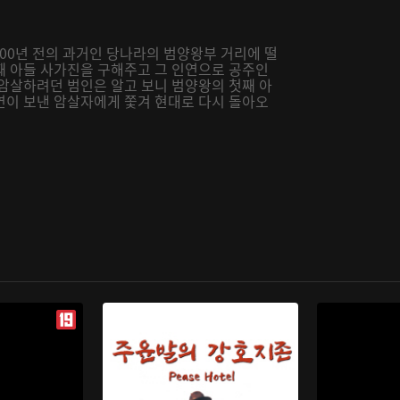
400년 전의 과거인 당나라의 범양왕부 거리에 떨
째 아들 사가진을 구해주고 그 인연으로 공주인
 암살하려던 범인은 알고 보니 범양왕의 첫째 아
연이 보낸 암살자에게 쫓겨 현대로 다시 돌아오