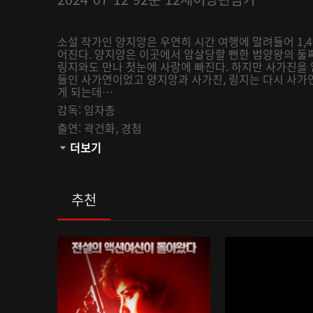
소설 작가인 양지앙은 우연히 시간 여행에 말려들어 1,
어진다. 양지앙은 이곳에서 암살당할 뻔한 범양왕의 둘
링지와도 만나 첫눈에 사랑에 빠진다. 하지만 사가진을
들인 사가연이었고 양지앙과 사가진, 링지는 다시 사가
게 되는데…
감독:
임자총
출연:
곽건화,
경첨
관람등급:
더보기
추천