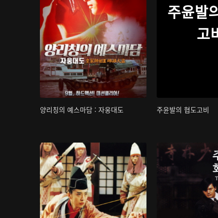
주윤발의
고
양리칭의 예스마담 : 자웅대도
주윤발의 협도고비