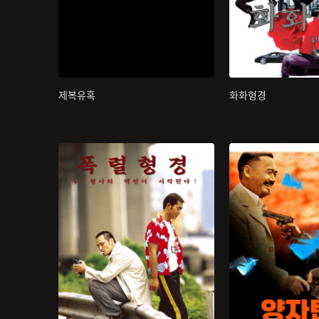
제복유혹
화화형경