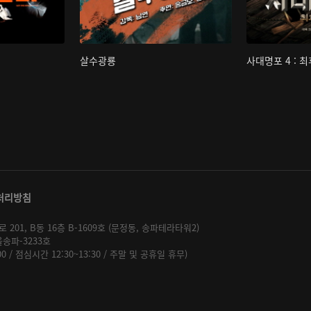
살수광룡
사대명포 4 : 
처리방침
01, B동 16층 B-1609호 (문정동, 송파테라타워2)
울송파-3233호
:00 / 점심시간 12:30~13:30 / 주말 및 공휴일 휴무)