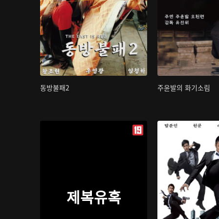
동방불패2
주윤발의 화기소림
제복유혹