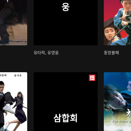
웅
유타락, 유영웅
동방불패
삼합회