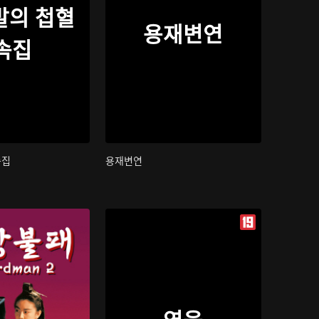
발의 첩혈
용재변연
속집
속집
용재변연
영웅