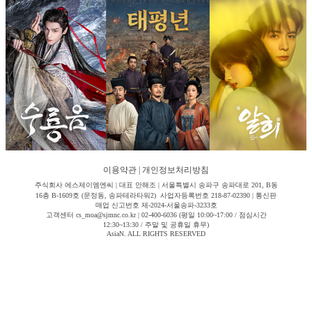
이용약관
|
개인정보처리방침
주식회사 에스제이엠엔씨 | 대표 안해조 | 서울특별시 송파구 송파대로 201, B동
16층 B-1609호 (문정동, 송파테라타워2) 사업자등록번호 218-87-02390 | 통신판
매업 신고번호 제-2024-서울송파-3233호
고객센터 cs_moa@sjmnc.co.kr | 02-400-6036 (평일 10:00~17:00 / 점심시간
12:30~13:30 / 주말 및 공휴일 휴무)
AsiaN. ALL RIGHTS RESERVED