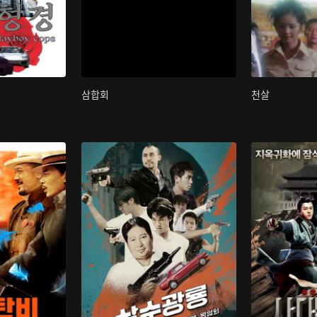
삼합회
천살