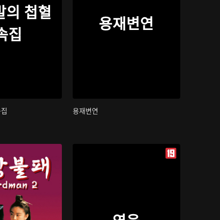
발의 첩혈
용재변연
속집
속집
용재변연
영웅