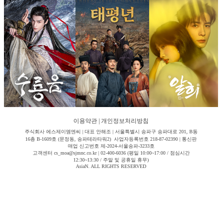
이용약관
|
개인정보처리방침
주식회사 에스제이엠엔씨 | 대표 안해조 | 서울특별시 송파구 송파대로 201, B동
16층 B-1609호 (문정동, 송파테라타워2) 사업자등록번호 218-87-02390 | 통신판
매업 신고번호 제-2024-서울송파-3233호
고객센터 cs_moa@sjmnc.co.kr | 02-400-6036 (평일 10:00~17:00 / 점심시간
12:30~13:30 / 주말 및 공휴일 휴무)
AsiaN. ALL RIGHTS RESERVED