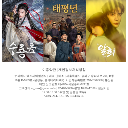
이용약관
|
개인정보처리방침
주식회사 에스제이엠엔씨 | 대표 안해조 | 서울특별시 송파구 송파대로 201, B동
16층 B-1609호 (문정동, 송파테라타워2) 사업자등록번호 218-87-02390 | 통신판
매업 신고번호 제-2024-서울송파-3233호
고객센터 cs_moa@sjmnc.co.kr | 02-400-6036 (평일 10:00~17:00 / 점심시간
12:30~13:30 / 주말 및 공휴일 휴무)
AsiaN. ALL RIGHTS RESERVED