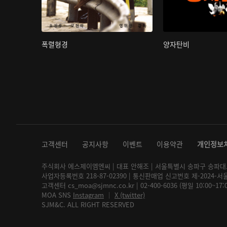
폭렬형경
양자탄비
고객센터
공지사항
이벤트
이용약관
개인정보
주식회사 에스제이엠엔씨 | 대표 안해조 | 서울특별시 송파구 송파대로 2
사업자등록번호 218-87-02390 | 통신판매업 신고번호 제-2024-서
고객센터 cs_moa@sjmnc.co.kr | 02-400-6036 (평일 10:00~17
MOA SNS
Instagram
│
X (twitter)
SJM&C. ALL RIGHT RESERVED