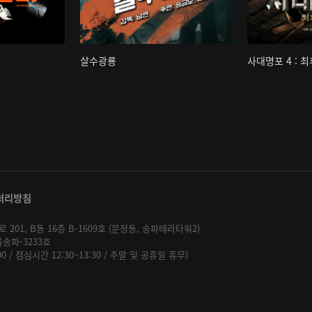
살수광룡
사대명포 4 : 
처리방침
01, B동 16층 B-1609호 (문정동, 송파테라타워2)
울송파-3233호
:00 / 점심시간 12:30~13:30 / 주말 및 공휴일 휴무)