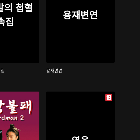
발의 첩혈
용재변연
속집
속집
용재변연
영웅