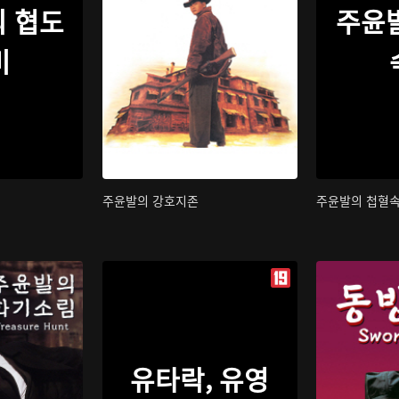
 협도
주윤
비
주윤발의 강호지존
주윤발의 첩혈
유타락, 유영