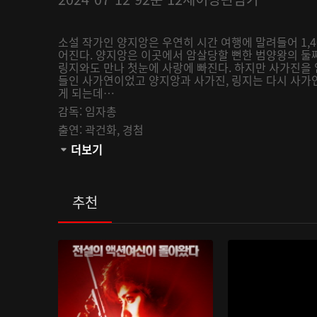
소설 작가인 양지앙은 우연히 시간 여행에 말려들어 1,
어진다. 양지앙은 이곳에서 암살당할 뻔한 범양왕의 둘
링지와도 만나 첫눈에 사랑에 빠진다. 하지만 사가진을
들인 사가연이었고 양지앙과 사가진, 링지는 다시 사가
게 되는데…
감독:
임자총
출연:
곽건화,
경첨
관람등급:
더보기
추천