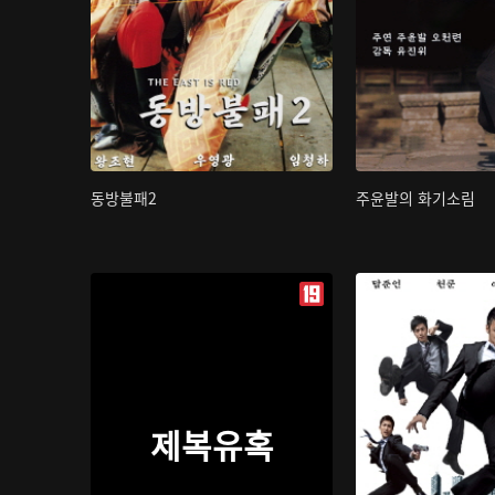
동방불패2
주윤발의 화기소림
제복유혹