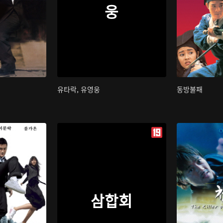
웅
유타락, 유영웅
동방불패
삼합회