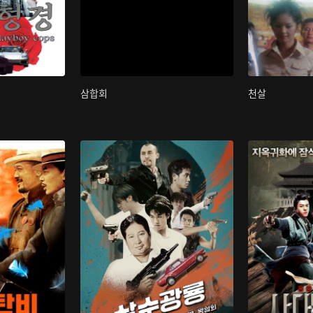
삼합회
천살