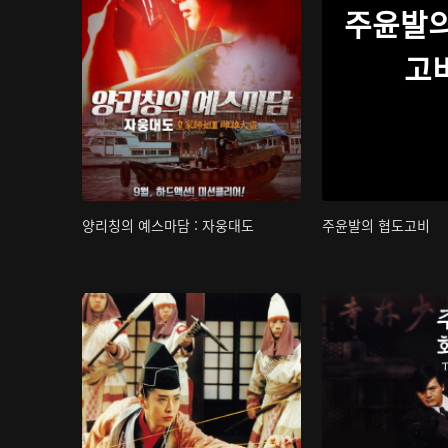
주윤발의
고
양리칭의 예스마담 : 자웅대도
주윤발의 협도고비