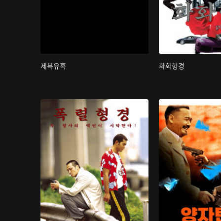
제복유혹
화화형경