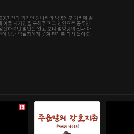
400년 전의 과거인 당나라의 범양왕부 거리에 떨
째 아들 사가진을 구해주고 그 인연으로 공주인
 암살하려던 범인은 알고 보니 범양왕의 첫째 아
연이 보낸 암살자에게 쫓겨 현대로 다시 돌아오