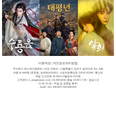
이용약관
|
개인정보처리방침
주식회사 에스제이엠엔씨 | 대표 안해조 | 서울특별시 송파구 송파대로 201, B동
16층 B-1609호 (문정동, 송파테라타워2) 사업자등록번호 218-87-02390 | 통신판
매업 신고번호 제-2024-서울송파-3233호
고객센터 cs_moa@sjmnc.co.kr | 02-400-6036 (평일 10:00~17:00 / 점심시간
12:30~13:30 / 주말 및 공휴일 휴무)
AsiaN. ALL RIGHTS RESERVED