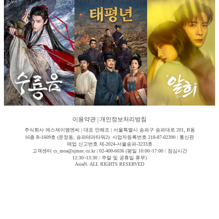
이용약관
|
개인정보처리방침
주식회사 에스제이엠엔씨 | 대표 안해조 | 서울특별시 송파구 송파대로 201, B동
16층 B-1609호 (문정동, 송파테라타워2) 사업자등록번호 218-87-02390 | 통신판
매업 신고번호 제-2024-서울송파-3233호
고객센터 cs_moa@sjmnc.co.kr | 02-400-6036 (평일 10:00~17:00 / 점심시간
12:30~13:30 / 주말 및 공휴일 휴무)
AsiaN. ALL RIGHTS RESERVED