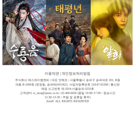
이용약관
|
개인정보처리방침
주식회사 에스제이엠엔씨 | 대표 안해조 | 서울특별시 송파구 송파대로 201, B동
16층 B-1609호 (문정동, 송파테라타워2) 사업자등록번호 218-87-02390 | 통신판
매업 신고번호 제-2024-서울송파-3233호
고객센터 cs_moa@sjmnc.co.kr | 02-400-6036 (평일 10:00~17:00 / 점심시간
12:30~13:30 / 주말 및 공휴일 휴무)
AsiaN. ALL RIGHTS RESERVED