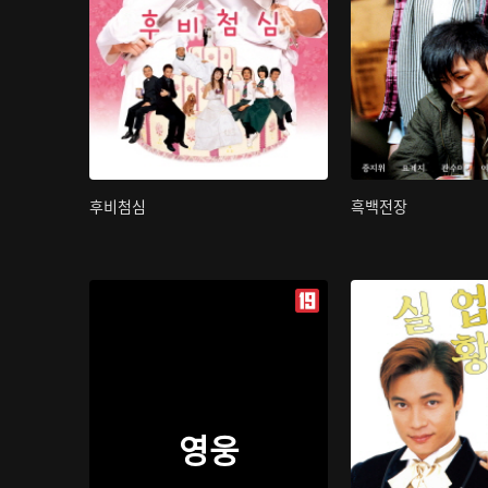
후비첨심
흑백전장
영웅