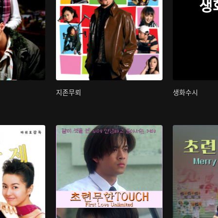
생
지존무뢰
생화수시