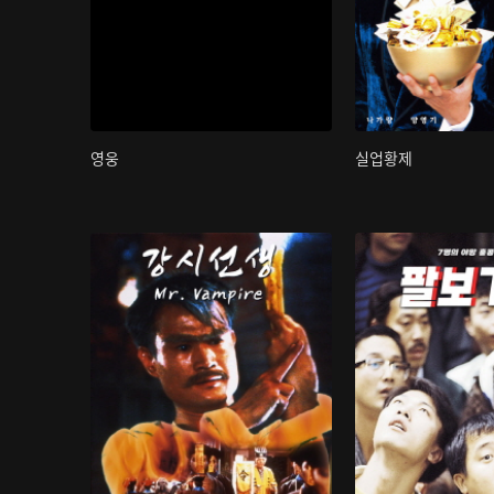
영웅
실업황제