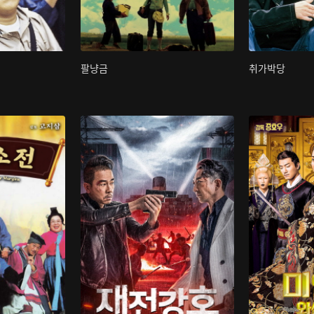
팔냥금
취가박당