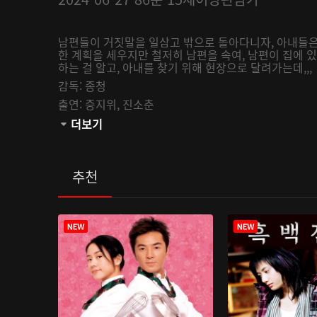
남편들이 거짓말을 일삼고 밖으로 돌아다니자, 아내들은
한 계획을 세우지만 철저히 남편을 속여, 남편이 집에 
하는 걸 알고, 아내를 찾기 위해 현장으로 달려가는데,,,
감독:
종청
출연:
증지위,
진소춘
관람등급:
더보기
추천