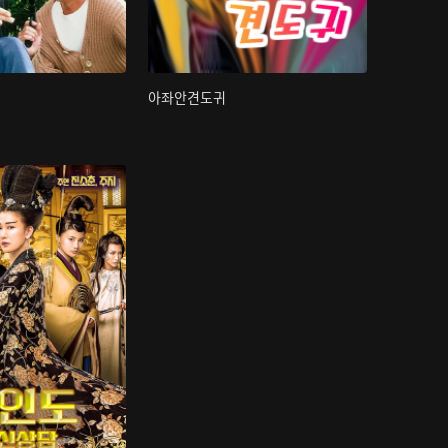
아좌안견도귀