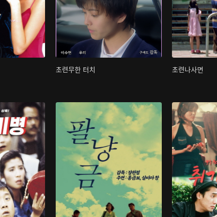
초련무한 터치
초련나사면