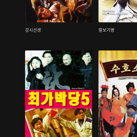
강시선생
팔보기병