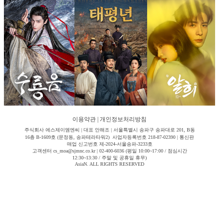
이용약관
|
개인정보처리방침
주식회사 에스제이엠엔씨 | 대표 안해조 | 서울특별시 송파구 송파대로 201, B동
16층 B-1609호 (문정동, 송파테라타워2) 사업자등록번호 218-87-02390 | 통신판
매업 신고번호 제-2024-서울송파-3233호
고객센터 cs_moa@sjmnc.co.kr | 02-400-6036 (평일 10:00~17:00 / 점심시간
12:30~13:30 / 주말 및 공휴일 휴무)
AsiaN. ALL RIGHTS RESERVED