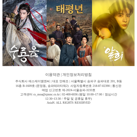
이용약관
|
개인정보처리방침
주식회사 에스제이엠엔씨 | 대표 안해조 | 서울특별시 송파구 송파대로 201, B동
16층 B-1609호 (문정동, 송파테라타워2) 사업자등록번호 218-87-02390 | 통신판
매업 신고번호 제-2024-서울송파-3233호
고객센터 cs_moa@sjmnc.co.kr | 02-400-6036 (평일 10:00~17:00 / 점심시간
12:30~13:30 / 주말 및 공휴일 휴무)
AsiaN. ALL RIGHTS RESERVED