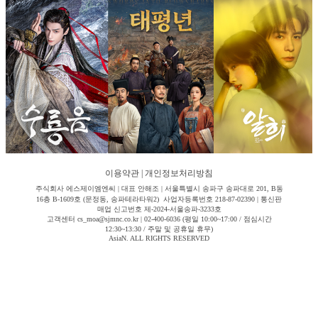
이용약관
|
개인정보처리방침
주식회사 에스제이엠엔씨 | 대표 안해조 | 서울특별시 송파구 송파대로 201, B동
16층 B-1609호 (문정동, 송파테라타워2) 사업자등록번호 218-87-02390 | 통신판
매업 신고번호 제-2024-서울송파-3233호
고객센터 cs_moa@sjmnc.co.kr | 02-400-6036 (평일 10:00~17:00 / 점심시간
12:30~13:30 / 주말 및 공휴일 휴무)
AsiaN. ALL RIGHTS RESERVED