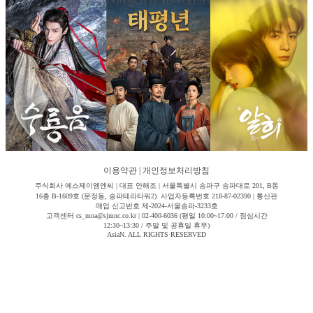
이용약관
|
개인정보처리방침
주식회사 에스제이엠엔씨 | 대표 안해조 | 서울특별시 송파구 송파대로 201, B동
16층 B-1609호 (문정동, 송파테라타워2) 사업자등록번호 218-87-02390 | 통신판
매업 신고번호 제-2024-서울송파-3233호
고객센터 cs_moa@sjmnc.co.kr | 02-400-6036 (평일 10:00~17:00 / 점심시간
12:30~13:30 / 주말 및 공휴일 휴무)
AsiaN. ALL RIGHTS RESERVED