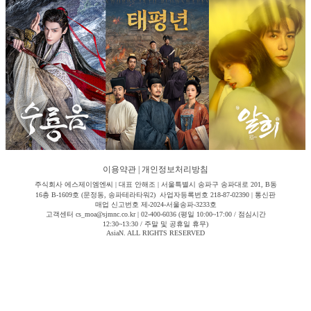
이용약관
|
개인정보처리방침
주식회사 에스제이엠엔씨 | 대표 안해조 | 서울특별시 송파구 송파대로 201, B동
16층 B-1609호 (문정동, 송파테라타워2) 사업자등록번호 218-87-02390 | 통신판
매업 신고번호 제-2024-서울송파-3233호
고객센터 cs_moa@sjmnc.co.kr | 02-400-6036 (평일 10:00~17:00 / 점심시간
12:30~13:30 / 주말 및 공휴일 휴무)
AsiaN. ALL RIGHTS RESERVED