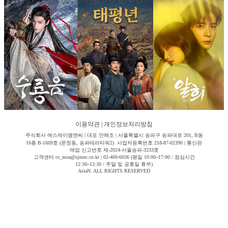
이용약관
|
개인정보처리방침
주식회사 에스제이엠엔씨 | 대표 안해조 | 서울특별시 송파구 송파대로 201, B동
16층 B-1609호 (문정동, 송파테라타워2) 사업자등록번호 218-87-02390 | 통신판
매업 신고번호 제-2024-서울송파-3233호
고객센터 cs_moa@sjmnc.co.kr | 02-400-6036 (평일 10:00~17:00 / 점심시간
12:30~13:30 / 주말 및 공휴일 휴무)
AsiaN. ALL RIGHTS RESERVED