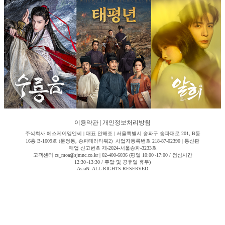
이용약관
|
개인정보처리방침
주식회사 에스제이엠엔씨 | 대표 안해조 | 서울특별시 송파구 송파대로 201, B동
16층 B-1609호 (문정동, 송파테라타워2) 사업자등록번호 218-87-02390 | 통신판
매업 신고번호 제-2024-서울송파-3233호
고객센터 cs_moa@sjmnc.co.kr | 02-400-6036 (평일 10:00~17:00 / 점심시간
12:30~13:30 / 주말 및 공휴일 휴무)
AsiaN. ALL RIGHTS RESERVED